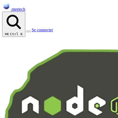
meetech
Se connecter
⌘K
Ctrl K