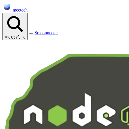
meetech
Se connecter
⌘K
Ctrl K